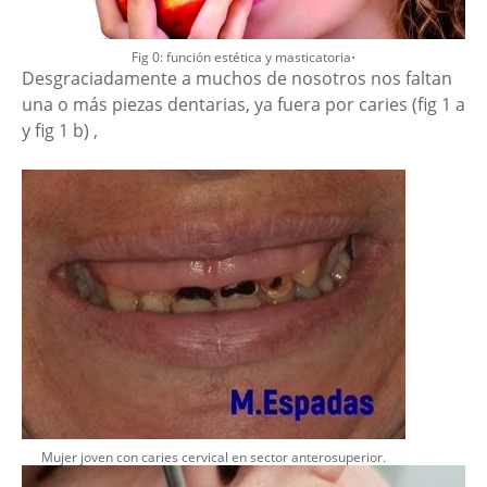
.
Fig 0: función estética y masticatoria
Desgraciadamente a muchos de nosotros nos faltan
una o más piezas dentarias, ya fuera por caries (fig 1 a
y fig 1 b) ,
Mujer joven con caries cervical en sector anterosuperior.