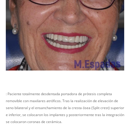
: Paciente totalmente desdentada portadora de prótesis completa
removible con maxilares atróficos. Tras la realización de elevación de
seno bilateral y el ensanchamiento de la cresta ósea (Split crest) superior
e inferior, se colocaron los implantes y posteriormente tras la integración
se colocaron coronas de cerámica.