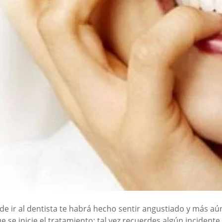
de ir al dentista te habrá hecho sentir angustiado y más aú
e se inicie el tratamiento; tal vez recuerdes algún incidente