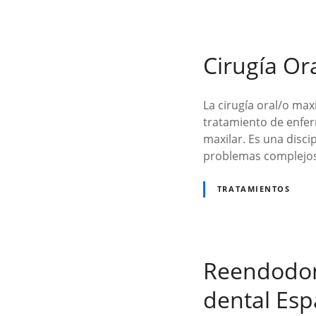
Cirugía Or
La cirugía oral/o max
tratamiento de enferm
maxilar. Es una disci
problemas complejos
TRATAMIENTOS
Reendodonc
dental Es