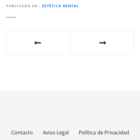
PUBLICADO EN
ESTÉTICA DENTAL
N
a
v
e
g
a
c
i
Contacto
Aviso Legal
Política de Privacidad
ó