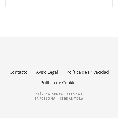
a
v
e
g
a
c
i
Contacto
Aviso Legal
Política de Privacidad
ó
Política de Cookies
n
CLÍNICA DENTAL ESPADAS
d
BARCELONA - CERDANYOLA
e