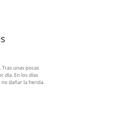
os
s. Tras unas pocas
 día. En los días
 no dañar la herida.