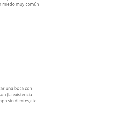
s un miedo muy común
itar una boca con
on (la existencia
o sin dientes,etc.